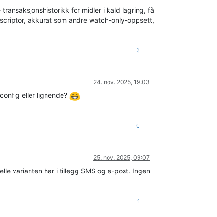
ransaksjonshistorikk for midler i kald lagring, få
descriptor, akkurat som andre watch-only-oppsett,
3
24. nov. 2025, 19:03
config eller lignende?
0
25. nov. 2025, 09:07
lle varianten har i tillegg SMS og e-post. Ingen
1