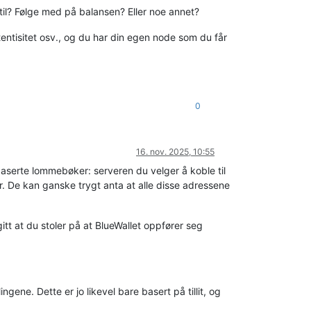
til? Følge med på balansen? Eller noe annet?
tentisitet osv., og du har din egen node som du får
0
16. nov. 2025, 10:55
aserte lommebøker: serveren du velger å koble til
ser. De kan ganske trygt anta at alle disse adressene
itt at du stoler på at BlueWallet oppfører seg
gene. Dette er jo likevel bare basert på tillit, og