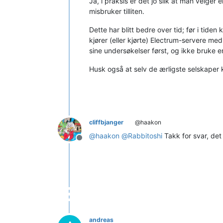
Ja, i praksis er det jo slik at man velge
misbruker tilliten.
Dette har blitt bedre over tid; før i tiden 
kjører (eller kjørte) Electrum-servere me
sine undersøkelser først, og ikke bruke e
Husk også at selv de ærligste selskaper k
cliffbjanger
@haakon
@
haakon
@
Rabbitoshi
Takk for svar, det
Frakoblet
andreas