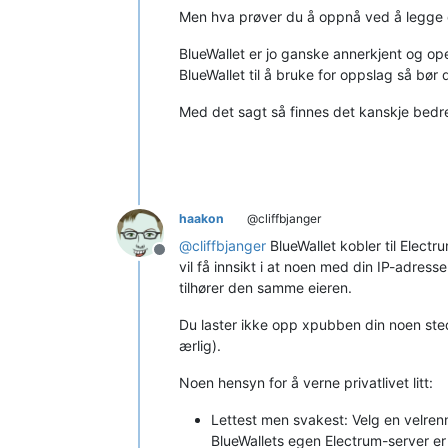
Men hva prøver du å oppnå ved å legge de
BlueWallet er jo ganske annerkjent og ope
BlueWallet til å bruke for oppslag så bør
Med det sagt så finnes det kanskje bedr
haakon
@cliffbjanger
@
cliffbjanger
BlueWallet kobler til Elect
Frakoblet
vil få innsikt i at noen med din IP-adress
tilhører den samme eieren.
Du laster ikke opp xpubben din noen stede
ærlig).
Noen hensyn for å verne privatlivet litt:
Lettest men svakest: Velg en velrenno
BlueWallets egen Electrum-server e