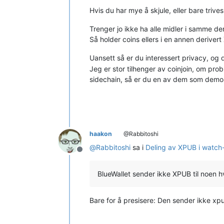
Hvis du har mye å skjule, eller bare trive
Trenger jo ikke ha alle midler i samme der
Så holder coins ellers i en annen derive
Uansett så er du interessert privacy, og 
Jeg er stor tilhenger av coinjoin, om pr
sidechain, så er du en av dem som demonst
haakon
@Rabbitoshi
@
Rabbitoshi
sa i
Deling av XPUB i watch-
Frakoblet
BlueWallet sender ikke XPUB til noen 
Bare for å presisere: Den sender ikke xpu