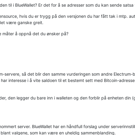
n til i BlueWallet? Er det for å se adresser som du kan sende satsa 
nsource, hvis du er trygg på den versjonen du har fått tak i mtp. au
 det være ganske greit.
e måter å oppnå det du ønsker på?
rum-servere, så det blir den samme vurderingen som andre Electrum-b
e har interesse i å vite saldoen til et bestemt sett med Bitcoin-adres
r, den legger du bare inn i walleten og den forblir på enheten din (g
mmert server. BlueWallet har en håndfull forslag under serverinnstillin
r blant valgene, som kan være en uheldig sammenblanding.