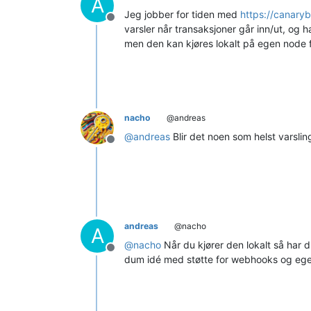
A
Jeg jobber for tiden med
https://canaryb
Frakoblet
varsler når transaksjoner går inn/ut, og 
men den kan kjøres lokalt på egen node fo
nacho
@andreas
@
andreas
Blir det noen som helst varsli
Frakoblet
andreas
@nacho
A
@
nacho
Når du kjører den lokalt så har 
Frakoblet
dum idé med støtte for webhooks og ege