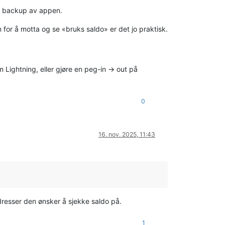
oud backup av appen.
n for å motta og se «bruks saldo» er det jo praktisk.
Lightning, eller gjøre en peg-in -> out på
0
16. nov. 2025, 11:43
esser den ønsker å sjekke saldo på.
1