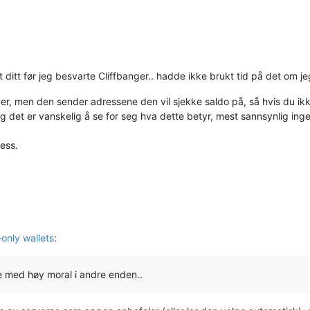
t ditt før jeg besvarte Cliffbanger.. hadde ikke brukt tid på det om je
ver, men den sender adressene den vil sjekke saldo på, så hvis du ik
g det er vanskelig å se for seg hva dette betyr, mest sannsynlig ing
ess.
only wallets
:
e med høy moral i andre enden..