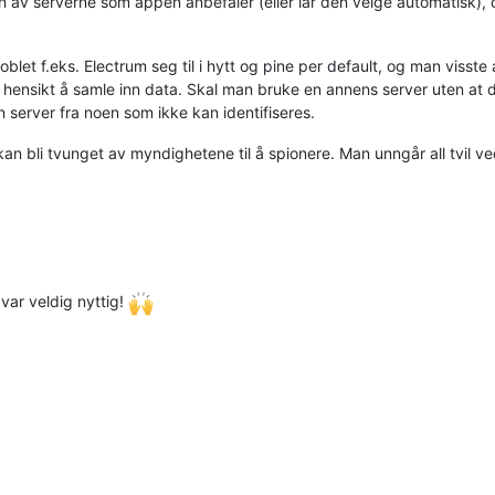
r en av serverne som appen anbefaler (eller lar den velge automatisk
koblet f.eks. Electrum seg til i hytt og pine per default, og man visste 
d hensikt å samle inn data. Skal man bruke en annens server uten at 
n server fra noen som ikke kan identifiseres.
an bli tvunget av myndighetene til å spionere. Man unngår all tvil ve
 var veldig nyttig!