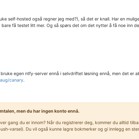
ke self-hosted også regner jeg med?), så det er knall. Har en mu
 bare få testet litt mer. Og så spørs det om det nytter å få noe inn de
 å bruke egen ntfy-server ennå i selvdriftet løsning ennå, men det er 
haug/canary
.
samtalen, men du har ingen konto ennå.
r gang du er innom? Når du registrerer deg, kommer du alltid tilbake
er push-varsel). Du vil også kunne lagre bokmerker og gi innlegg en 