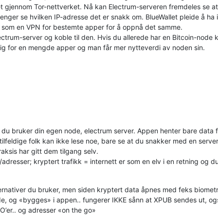
llet gjennom Tor-nettverket. Nå kan Electrum-serveren fremdeles se at 
enger se hvilken IP-adresse det er snakk om. BlueWallet pleide å ha i
som en VPN for bestemte apper for å oppnå det samme.
ctrum-server og koble til den. Hvis du allerede har en Bitcoin-node k
elig for en mengde apper og man får mer nytteverdi av noden sin.
s du bruker din egen node, electrum server. Appen henter bare data fr
lfeldige folk kan ikke lese noe, bare se at du snakker med en server.
aksis har gitt dem tilgang selv.
adresser; kryptert trafikk = internett er som en elv i en retning og 
ernativer du bruker, men siden kryptert data åpnes med feks biometri
ode, og «bygges» i appen.. fungerer IKKE sånn at XPUB sendes ut, også
TXO’er.. og adresser «on the go»