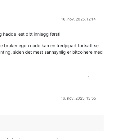
16. nov. 2025, 12:14
g hadde lest ditt innlegg først!
ke bruker egen node kan en tredjepart fortsatt se
enting, siden det mest sannsynlig er bitcoinere med
1
16. nov. 2025, 13:55