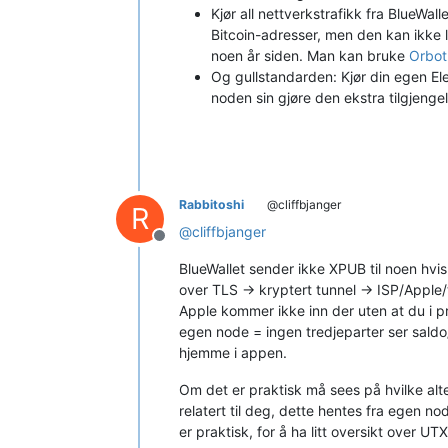
Kjør all nettverkstrafikk fra BlueWa
Bitcoin-adresser, men den kan ikke l
noen år siden. Man kan bruke
Orbot
Og gullstandarden: Kjør din egen Ele
noden sin gjøre den ekstra tilgjeng
Rabbitoshi
@cliffbjanger
R
@
cliffbjanger
Frakoblet
BlueWallet sender ikke XPUB til noen hvi
over TLS → kryptert tunnel → ISP/Apple/ti
Apple kommer ikke inn der uten at du i pr
egen node = ingen tredjeparter ser saldo/
hjemme i appen.
Om det er praktisk må sees på hvilke alt
relatert til deg, dette hentes fra egen n
er praktisk, for å ha litt oversikt over U