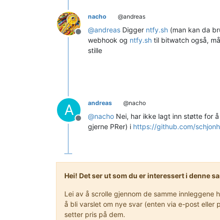
nacho
@andreas
@
andreas
Digger
ntfy.sh
(man kan da bru
Frakoblet
webhook og
ntfy.sh
til bitwatch også, må
stille
andreas
@nacho
A
@
nacho
Nei, har ikke lagt inn støtte for
Frakoblet
gjerne PRer) i
https://github.com/schjon
Hei! Det ser ut som du er interessert i denne 
Lei av å scrolle gjennom de samme innleggene hve
å bli varslet om nye svar (enten via e-post ell
setter pris på dem.