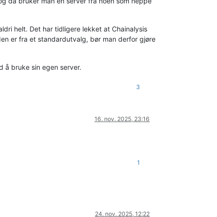
), og da bruker man en server fra noen som neppe
aldri helt. Det har tidligere lekket at Chainalysis
den er fra et standardutvalg, bør man derfor gjøre
d å bruke sin egen server.
3
16. nov. 2025, 23:16
1
24. nov. 2025, 12:22