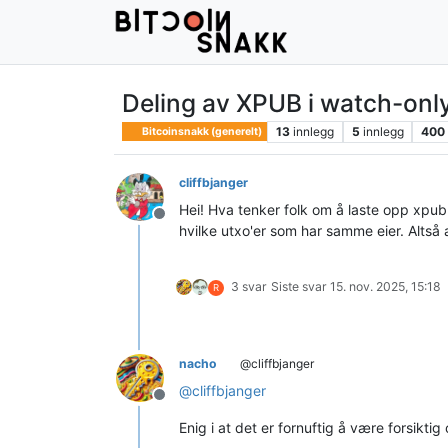
Deling av XPUB i watch-only
13
innlegg
5
innlegg
400
Bitcoinsnakk (generelt)
cliffbjanger
Hei! Hva tenker folk om å laste opp xpub 
Frakoblet
hvilke utxo'er som har samme eier. Altså 
3 svar
Siste svar
15. nov. 2025, 15:18
R
nacho
@cliffbjanger
@
cliffbjanger
Frakoblet
Enig i at det er fornuftig å være forsikt