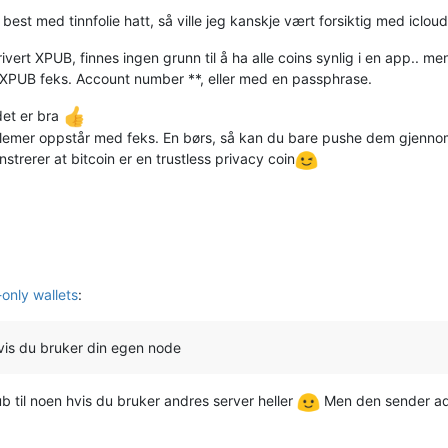
s best med tinnfolie hatt, så ville jeg kanskje vært forsiktig med icl
ivert XPUB, finnes ingen grunn til å ha alle coins synlig i en app.. me
rt XPUB feks. Account number **, eller med en passphrase.
det er bra
oblemer oppstår med feks. En børs, så kan du bare pushe dem gjennom 
rerer at bitcoin er en trustless privacy coin
only wallets
:
hvis du bruker din egen node
b til noen hvis du bruker andres server heller
Men den sender adr