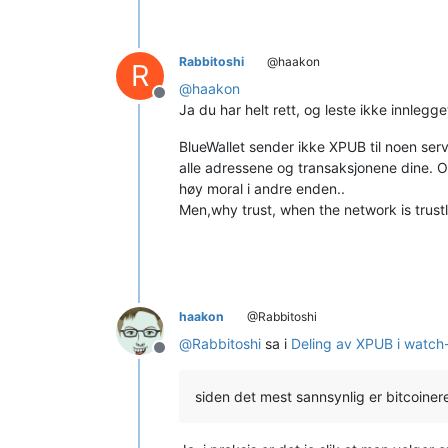
Rabbitoshi
@haakon
R
@
haakon
Frakoblet
Ja du har helt rett, og leste ikke innlegge
BlueWallet sender ikke XPUB til noen ser
alle adressene og transaksjonene dine. O
høy moral i andre enden..
Men,why trust, when the network is trustl
haakon
@Rabbitoshi
@
Rabbitoshi
sa i
Deling av XPUB i watch-
Frakoblet
siden det mest sannsynlig er bitcoiner