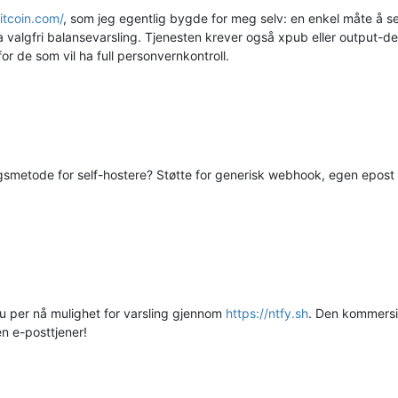
itcoin.com/
, som jeg egentlig bygde for meg selv: en enkel måte å se t
ha valgfri balansevarsling. Tjenesten krever også xpub eller output-
r de som vil ha full personvernkontroll.
ngsmetode for self-hostere? Støtte for generisk webhook, egen epost 
du per nå mulighet for varsling gjennom
https://ntfy.sh
. Den kommersie
n e-posttjener!