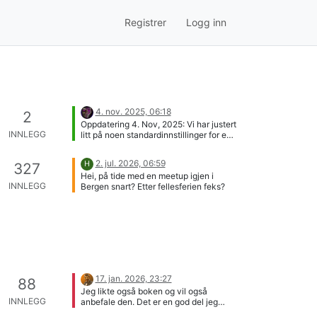
Registrer
Logg inn
4. nov. 2025, 06:18
2
Oppdatering 4. Nov, 2025: Vi har justert
INNLEGG
litt på noen standardinnstillinger for e-
postvarsling. Dersom noen savner
varsling om visse typer hendelser, eller
2. jul. 2026, 06:59
H
327
om man synes det blir for mye, så står
Hei, på tide med en meetup igjen i
man fritt til å endre på dette i
INNLEGG
Bergen snart? Etter fellesferien feks?
innstillingene. Ønsker du å endre på
noe? Trykk på profilbildet/avataren
øverst til høyre, trykk
brukerinnstillinger og slå deg løs. Har
du ikke lagt inn e-postadresse? Samme
menyen, men trykk på rediger profil i
stedet. Start gjerne diskusjon om dette
under "Diskusjon om forumet" om du
har en formening om dette eller noe
17. jan. 2026, 23:27
88
annet relatert.
Jeg likte også boken og vil også
INNLEGG
anbefale den. Det er en god del jeg
likte og noe som ikke helt overbeviste