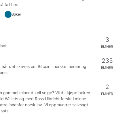
 fall her.
Bøker
3
lavt.
EMNER
235
når det skrives om Bitcoin i norske medier og
EMNER
kene.
2
en gammel miner du vil selge? Vil du kjøpe boken
EMNER
old Wallets og med Ross Ulbricht ferskt i minne -
være innenfor norsk lov. Vi oppmuntrer selvsagt
 sats.