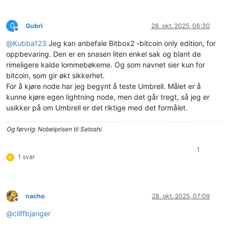
G
Gubri
28. okt. 2025, 06:30
Frakoblet
@
Kubba123
Jeg kan anbefale Bitbox2 -bitcoin only edition, for
oppbevaring. Den er en snasen liten enkel sak og blant de
rimeligere kalde lommebøkeme. Og som navnet sier kun for
bitcoin, som gir økt sikkerhet.
For å kjøre node har jeg begynt å teste Umbrell. Målet er å
kunne kjøre egen lightning node, men det går tregt, så jeg er
usikker på om Umbrell er det riktige med det formålet.
Og førvrig: Nobelprisen til Satoshi
1
1 svar
K
nacho
28. okt. 2025, 07:09
Frakoblet
@
cliffbjanger