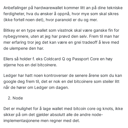
Anbefalinger på hardwarewallet kommer litt an på dine tekniske
ferdigheter, hva du ønsker å oppnå, hvor mye som skal sikres
(ikke fortell noen det), hvor paranoid er du og mer.
Bitkey er en type wallet som visstnok skal være ganske fin for
nybegynnere, uten at jeg har prøvd den selv. Frem til man har
mer erfaring tror jeg det kan være en grei tradeoff å leve med
de ulempene den har.
Ellers så holder f. eks Coldcard Q og Passport Core en høy
stjerne hos en del bitcoinere.
Ledger har hatt noen kontroverser de senere årene som du kan
google deg frem til, det er nok en del bitcoinere som steiler litt
når de hører om Ledger om dagen.
Node
Det er mulighet for å lage wallet med bitcoin core og knots, ikke
sikker på om det gjelder absolutt alle de andre node-
implementasjonene men regner med det.