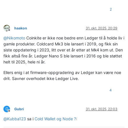
2
haakon
31. okt. 2025, 20:29
Frakoblet
@
Nikomoto
Coinkite er ikke noe bedre enn Ledger til å holde liv i
gamle produkter. Coldcard Mk3 ble lansert i 2019, og fikk sin
siste oppdatering i 2023, litt over et år etter at Mk4 kom ut. Den
fikk altså fire år. Ledger Nano S ble lansert i 2016 og ble støttet
helt til 2025, hele ni år.
Ellers enig i at firmware-oppgradering av Ledger kan være noe
drit. Savner overhodet ikke Ledger Live.
4
G
Gubri
31. okt. 2025, 22:03
Frakoblet
@
Kubba123
sa i
Cold Wallet og Node ?
: