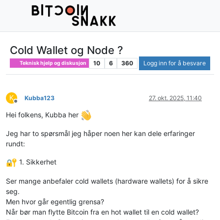
Cold Wallet og Node ?
10
6
360
Logg inn for å besvare
Teknisk hjelp og diskusjon
K
Kubba123
27. okt. 2025, 11:40
Frakoblet
Hei folkens, Kubba her
Jeg har to spørsmål jeg håper noen her kan dele erfaringer
rundt:
1. Sikkerhet
Ser mange anbefaler cold wallets (hardware wallets) for å sikre
seg.
Men hvor går egentlig grensa?
Når bør man flytte Bitcoin fra en hot wallet til en cold wallet?