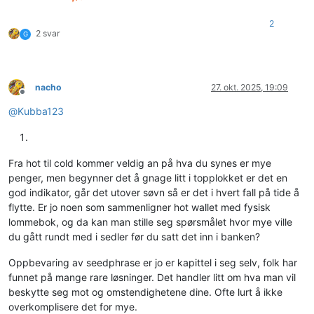
2
2 svar
G
nacho
27. okt. 2025, 19:09
Frakoblet
@
Kubba123
Fra hot til cold kommer veldig an på hva du synes er mye
penger, men begynner det å gnage litt i topplokket er det en
god indikator, går det utover søvn så er det i hvert fall på tide å
flytte. Er jo noen som sammenligner hot wallet med fysisk
lommebok, og da kan man stille seg spørsmålet hvor mye ville
du gått rundt med i sedler før du satt det inn i banken?
Oppbevaring av seedphrase er jo er kapittel i seg selv, folk har
funnet på mange rare løsninger. Det handler litt om hva man vil
beskytte seg mot og omstendighetene dine. Ofte lurt å ikke
overkomplisere det for mye.