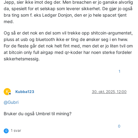
Jepp, sier ikke imot deg der. Men breachen er jo ganske alvorlig
da, spesielt for et selskap som leverer sikkerhet. De gjør jo også
bra ting som f. eks Ledger Donjon, den er jo hele spacet tjent
med.
Og så er det nok en del som vil trekke opp shitcoin-argumentet,
pluss at usb og bluetooth ikke er ting de ønsker seg i en hww.
For de fleste går det nok helt fint med, men det er jo liten tvil om
at bitcoin only full airgap med qr-koder har noen sterke fordeler
sikkerhetsmessig.
1
K
Kubba123
30. okt. 2025, 12:00
Frakoblet
@
Gubri
Bruker du også Umbrel til mining?
0
1 svar
G