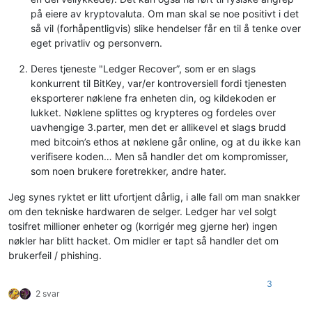
på eiere av kryptovaluta. Om man skal se noe positivt i det
så vil (forhåpentligvis) slike hendelser får en til å tenke over
eget privatliv og personvern.
Deres tjeneste "Ledger Recover”, som er en slags
konkurrent til BitKey, var/er kontroversiell fordi tjenesten
eksporterer nøklene fra enheten din, og kildekoden er
lukket. Nøklene splittes og krypteres og fordeles over
uavhengige 3.parter, men det er allikevel et slags brudd
med bitcoin’s ethos at nøklene går online, og at du ikke kan
verifisere koden… Men så handler det om kompromisser,
som noen brukere foretrekker, andre hater.
Jeg synes ryktet er litt ufortjent dårlig, i alle fall om man snakker
om den tekniske hardwaren de selger. Ledger har vel solgt
tosifret millioner enheter og (korrigér meg gjerne her) ingen
nøkler har blitt hacket. Om midler er tapt så handler det om
brukerfeil / phishing.
3
2 svar