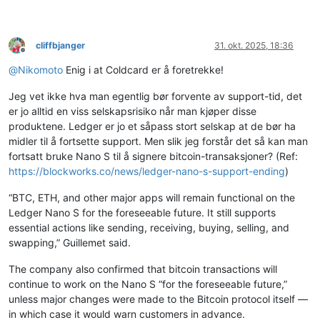
cliffbjanger
31. okt. 2025, 18:36
Frakoblet
@
Nikomoto
Enig i at Coldcard er å foretrekke!
Jeg vet ikke hva man egentlig bør forvente av support-tid, det
er jo alltid en viss selskapsrisiko når man kjøper disse
produktene. Ledger er jo et såpass stort selskap at de bør ha
midler til å fortsette support. Men slik jeg forstår det så kan man
fortsatt bruke Nano S til å signere bitcoin-transaksjoner? (Ref:
https://blockworks.co/news/ledger-nano-s-support-ending
)
“BTC, ETH, and other major apps will remain functional on the
Ledger Nano S for the foreseeable future. It still supports
essential actions like sending, receiving, buying, selling, and
swapping,” Guillemet said.
The company also confirmed that bitcoin transactions will
continue to work on the Nano S “for the foreseeable future,”
unless major changes were made to the Bitcoin protocol itself —
in which case it would warn customers in advance.