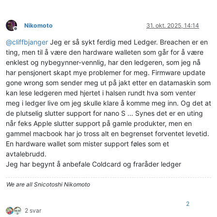
Nikomoto
31. okt. 2025, 14:14
Frakoblet
@
cliffbjanger
Jeg er så sykt ferdig med Ledger. Breachen er en
ting, men til å være den hardware walleten som går for å være
enklest og nybegynner-vennlig, har den ledgeren, som jeg nå
har pensjonert skapt mye problemer for meg. Firmware update
gone wrong som sender meg ut på jakt etter en datamaskin som
kan lese ledgeren med hjertet i halsen rundt hva som venter
meg i ledger live om jeg skulle klare å komme meg inn. Og det at
de plutselig slutter support for nano S ... Synes det er en uting
når feks Apple slutter support på gamle produkter, men en
gammel macbook har jo tross alt en begrenset forventet levetid.
En hardware wallet som mister support føles som et
avtalebrudd.
Jeg har begynt å anbefale Coldcard og fraråder ledger
We are all Snicotoshi Nikomoto
2
2 svar