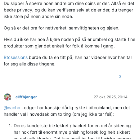
Du slipper å spørre noen andre om dine coins er der. Altså er det
bedre privacy, og du kan verifisere selv at de er der, du trenger
ikke stole på noen andre sin node.
Og så er det bra for nettverket, samvittigheten og sjelen.
Hvis du ikke har noe å kjøre noden på så er umbrel og start9 fine
produkter som gjør det enkelt for folk å komme i gang.
Btcsessions
burde du ta en titt på, han har videoer hvor han tar
for seg alle disse tingene.
2
cliffbjanger
27. okt. 2025, 20:14
Frakoblet
@
nacho
Ledger har kanskje dårlig rykte i bitcoinland, men det
handler vel i hovedsak om to ting (om jeg ikke tar feil):
Deres kundeliste ble lekket / hacket for en del år siden og
har nok ført til enormt mye phishingforsøk (og helt sikkert
en del vellykkede). Det kan også ha ført til fysiske angrep