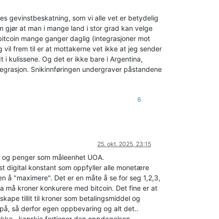
gges gevinstbeskatning, som vi alle vet er betydelig
 gjør at man i mange land i stor grad kan velge
r bitcoin mange ganger daglig (integrasjoner mot
vil frem til er at mottakerne vet ikke at jeg sender
 i kulissene. Og det er ikke bare i Argentina,
ntegrasjon. Snikinnføringen undergraver påstandene
6
25. okt. 2025, 23:15
OV og penger som måleenhet UOA.
ast digital konstant som oppfyller alle monetære
n å "maximere". Det er en måte å se for seg 1,2,3,
 da må kroner konkurere med bitcoin. Det fine er at
kape tillit til kroner som betalingsmiddel og
s på, så derfor egen oppbevaring og alt det..
ekke.. kanskje fortjener den oppdagelsen