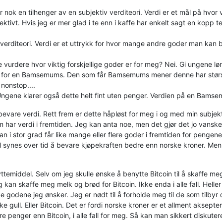
r nok en tilhenger av en subjektiv verditeori. Verdi er et mål på hvor
ektivt. Hvis jeg er mer glad i te enn i kaffe har enkelt sagt en kopp 
rditeori. Verdi er et uttrykk for hvor mange andre goder man kan bytte
vurdere hvor viktig forskjellige goder er for meg? Nei. Gi ungene lør
op for en Bamsemums. Den som får Bamsemums mener denne har stø
nonstop....
Ungene klarer også dette helt fint uten penger. Verdien på en Bamsem
are verdi. Rett frem er dette håpløst for meg i og med min subjektiv
m har verdi i fremtiden. Jeg kan anta noe, men det gjør det jo vansk
an i stor grad får like mange eller flere goder i fremtiden for pengene
ynes over tid å bevare kjøpekraften bedre enn norske kroner. Men jeg
yttemiddel. Selv om jeg skulle ønske å benytte Bitcoin til å skaffe 
g kan skaffe meg melk og brød for Bitcoin. Ikke enda i alle fall. Heller i
 godene jeg ønsker. Jeg er nødt til å forholde meg til de som tilbyr 
ke gull. Eller Bitcoin. Det er fordi norske kroner er et allment aksept
penger enn Bitcoin, i alle fall for meg. Så kan man sikkert diskutere o