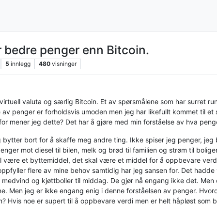
 bedre penger enn Bitcoin.
5
innlegg
480
visninger
 virtuell valuta og særlig Bitcoin. Et av spørsmålene som har surret r
 av penger er forholdsvis umoden men jeg har likefullt kommet til et
or mener jeg dette? Det har å gjøre med min forståelse av hva penge
 bytter bort for å skaffe meg andre ting. Ikke spiser jeg penger, jeg
nger mot diesel til bilen, melk og brød til familien og strøm til bolig
l være et byttemiddel, det skal være et middel for å oppbevare verd
oppfyller flere av mine behov samtidig har jeg sansen for. Det hadde
n, medvind og kjøttboller til middag. De gjør nå engang ikke det. Men
ene. Men jeg er ikke engang enig i denne forståelsen av penger. Hv
nn? Hvis noe er supert til å oppbevare verdi men er helt håpløst som