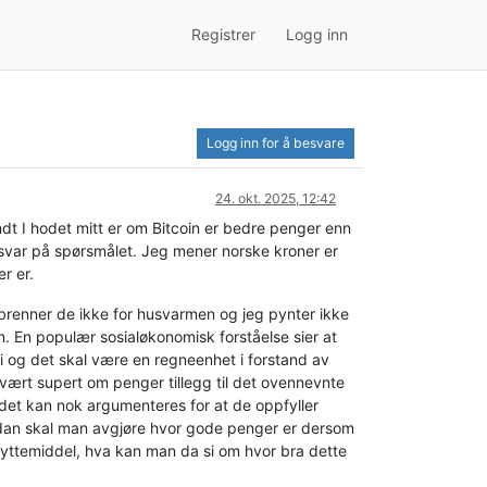
Registrer
Logg inn
Logg inn for å besvare
24. okt. 2025, 12:42
undt I hodet mitt er om Bitcoin er bedre penger enn
 svar på spørsmålet. Jeg mener norske kroner er
r er.
 brenner de ikke for husvarmen og jeg pynter ikke
en. En populær sosialøkonomisk forståelse sier at
i og det skal være en regneenhet i forstand av
 vært supert om penger tillegg til det ovennevnte
 det kan nok argumenteres for at de oppfyller
ordan skal man avgjøre hvor gode penger er dersom
 byttemiddel, hva kan man da si om hvor bra dette