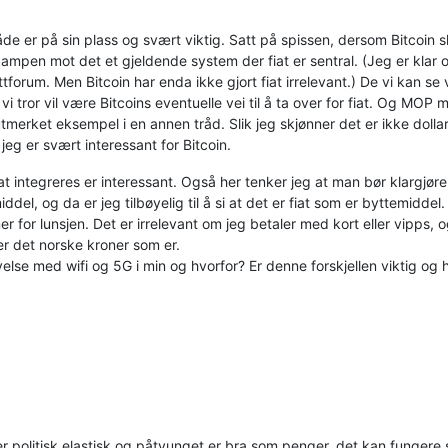
er på sin plass og svært viktig. Satt på spissen, dersom Bitcoin sk
mpen mot det et gjeldende system der fiat er sentral. (Jeg er klar ov
ttforum. Men Bitcoin har enda ikke gjort fiat irrelevant.) De vi kan s
 vi tror vil være Bitcoins eventuelle vei til å ta over for fiat. Og MO
tmerket eksempel i en annen tråd. Slik jeg skjønner det er ikke dolla
 er svært interessant for Bitcoin.
at integreres er interessant. Også her tenker jeg at man bør klargjø
del, og da er jeg tilbøyelig til å si at det er fiat som er byttemiddel
 for lunsjen. Det er irrelevant om jeg betaler med kort eller vipps, o
er det norske kroner som er.
ivelse med wifi og 5G i min og hvorfor? Er denne forskjellen viktig og
m er politisk elastisk og påtvunget er bra som penger, det kan funge