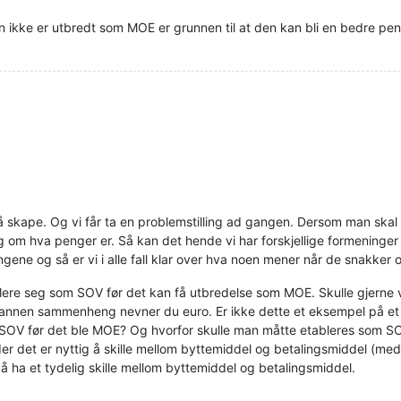
in ikke er utbredt som MOE er grunnen til at den kan bli en bedre pe
å skape. Og vi får ta en problemstilling ad gangen. Dersom man skal
ng om hva penger er. Så kan det hende vi har forskjellige formeninge
gene og så er vi i alle fall klar over hva noen mener når de snakker
lere seg som SOV før det kan få utbredelse som MOE. Skulle gjerne
 en annen sammenheng nevner du euro. Er ikke dette et eksempel på e
SOV før det ble MOE? Og hvorfor skulle man måtte etableres som 
der det er nyttig å skille mellom byttemiddel og betalingsmiddel (me
g å ha et tydelig skille mellom byttemiddel og betalingsmiddel.