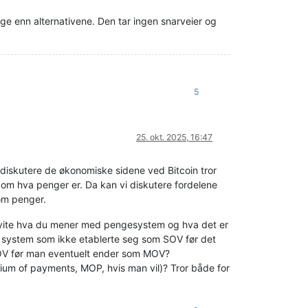
nge enn alternativene. Den tar ingen snarveier og
5
25. okt. 2025, 16:47
 diskutere de økonomiske sidene ved Bitcoin tror
r om hva penger er. Da kan vi diskutere fordelene
 om penger.
 vite hva du mener med pengesystem og hva det er
t system som ikke etablerte seg som SOV før det
SOV før man eventuelt ender som MOV?
dium of payments, MOP, hvis man vil)? Tror både for