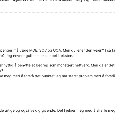
at penger må være MOE, SOV og UOA. Men du lener den veien? I så fal
re? Jeg nevner gull som eksempel i teksten.
r nyttig å benytte et begrep som monetært nettverk. Men da er det 
k?
pe meg med å forstå det punktet jeg har størst problem med å forstå
åde artige og også veldig givende. Det hjelper meg med å skaffe me