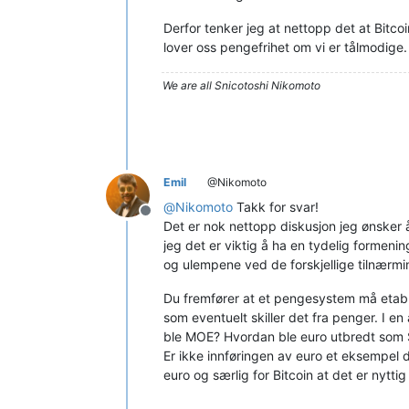
Derfor tenker jeg at nettopp det at Bitco
lover oss pengefrihet om vi er tålmodige.
We are all Snicotoshi Nikomoto
Emil
@Nikomoto
@
Nikomoto
Takk for svar!
Frakoblet
Det er nok nettopp diskusjon jeg ønsker 
jeg det er viktig å ha en tydelig formeni
og ulempene ved de forskjellige tilnærmin
Du fremfører at et pengesystem må etab
som eventuelt skiller det fra penger. I
ble MOE? Hvordan ble euro utbredt som 
Er ikke innføringen av euro et eksempel 
euro og særlig for Bitcoin at det er nytti