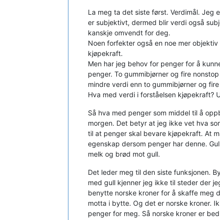
La meg ta det siste først. Verdimål. Jeg e
er subjektivt, dermed blir verdi også subj
kanskje omvendt for deg.
Noen forfekter også en noe mer objektiv ve
kjøpekraft.
Men har jeg behov for penger for å kunne 
penger. To gummibjørner og fire nonst
mindre verdi enn to gummibjørner og fire 
Hva med verdi i forståelsen kjøpekraft? 
Så hva med penger som middel til å oppbev
morgen. Det betyr at jeg ikke vet hva so
til at penger skal bevare kjøpekraft. At m
egenskap dersom penger har denne. Gull s
melk og brød mot gull.
Det leder meg til den siste funksjonen. B
med gull kjenner jeg ikke til steder der je
benytte norske kroner for å skaffe meg de
motta i bytte. Og det er norske kroner. Ik
penger for meg. Så norske kroner er bedre 