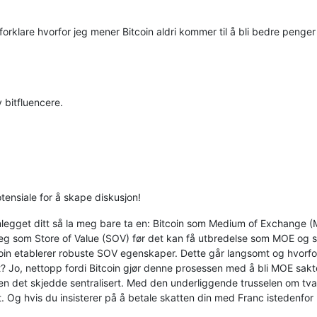
orklare hvorfor jeg mener Bitcoin aldri kommer til å bli bedre penger 
 bitfluencere.
otensiale for å skape diskusjon!
innlegget ditt så la meg bare ta en: Bitcoin som Medium of Exchange (M
g som Store of Value (SOV) før det kan få utbredelse som MOE og sel
itcoin etablerer robuste SOV egenskaper. Dette går langsomt og hvorfo
? Jo, nettopp fordi Bitcoin gjør denne prosessen med å bli MOE sakt
men det skjedde sentralisert. Med den underliggende trusselen om tva
 Og hvis du insisterer på å betale skatten din med Franc istedenfor Eu