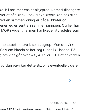
al bli noe mer enn et nisjeprodukt med tilhengere
er at når Black Rock tilbyr Bitcoin kan nok si at
e ved en sammenligning er både likheter og
P mener jeg er sentral i sammenligningen. Og her har
r MOP i Argentina, men har likevel utbredelse som
re monetært nettverk som begrep. Men det virker
. Selv om Bitcoin sniker seg rundt i kulissene. På
g om vips går over wifi, 4G eller 5G. Det er verken
 hvordan påvirker dette Bitcoins eventuelle videre
0
27. okt. 2025, 10:57
re som MOE i et system, men svikter som UoA når