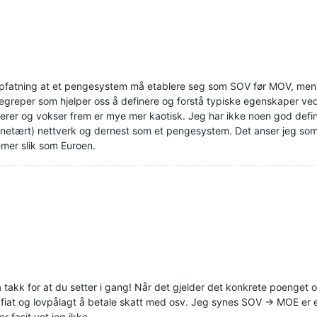
pfatning at et pengesystem må etablere seg som SOV før MOV, men fo
greper som hjelper oss å definere og forstå typiske egenskaper ved
er og vokser frem er mye mer kaotisk. Jeg har ikke noen god defini
(monetært) nettverk og dernest som et pengesystem. Det anser jeg s
mer slik som Euroen.
å takk for at du setter i gang! Når det gjelder det konkrete poenget
fiat og lovpålagt å betale skatt med osv. Jeg synes SOV -> MOE er e
 fasit vet jeg ikke.