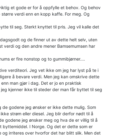
 viktig et gode er for å oppfylle et behov. Og behov
te større verdi enn en kopp kaffe. For meg. Og
 til seg. Sterkt knyttet til pris. Jeg vil kalle det
dagsgodt og de finner ut av dette helt selv, uten
rst verdi og den andre mener Bamsemumsen har
ums er fire nonstop og to gummibjørner....
e verditeori. Jeg vet ikke om jeg har lyst på te i
eligere å bevare verdi. Men jeg kan omskrive dette
 enn man gjør i dag. Det er jo en praktisk
 kjenner ikke til steder der man får byttet til seg
meg de godene jeg ønsker er ikke dette mulig. Som
kke strøm eller diesel. Jeg blir derfor nødt til å
de godene jeg ønsker meg og hva de er villig til å
ert byttemiddel. I Norge. Og det er dette som er
g irriteres over hvorfor det har blitt slik. Men det