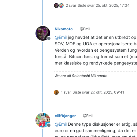
2 svar
Siste svar
25. okt. 2025, 17:34
Nikomoto
@Emil
@
Emil
jeg hevdet at det er en utbredt op
Frakoblet
SOV, MOE og UOA er operasjonaliserte be
Verden og hvordan et pengesystem funger
forstår Bitcoin først og fremst som et 
mer klassiske og rendyrkede pengesyste
We are all Snicotoshi Nikomoto
1 svar
Siste svar
27. okt. 2025, 09:41
cliffbjanger
@Emil
@
Emil
Denne type diskusjoner er artig, s
Frakoblet
euro er en god sammenligning, da det er 
av en pengeform (ikke fiat), men om det er