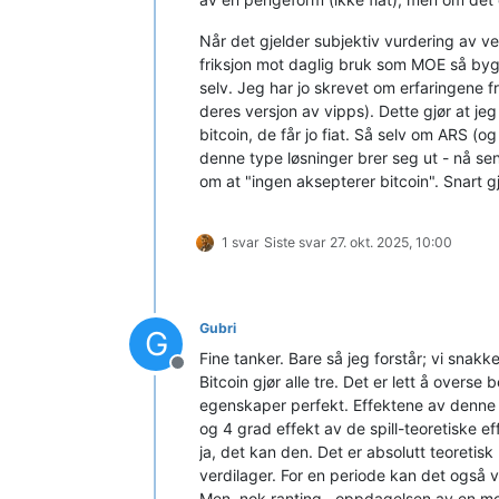
Når det gjelder subjektiv vurdering av ver
friksjon mot daglig bruk som MOE så bygg
selv. Jeg har jo skrevet om erfaringene f
deres versjon av vipps). Dette gjør at jeg
bitcoin, de får jo fiat. Så selv om ARS (o
denne type løsninger brer seg ut - nå se
om at "ingen aksepterer bitcoin". Snart gj
1 svar
Siste svar
27. okt. 2025, 10:00
Gubri
G
Fine tanker. Bare så jeg forstår; vi s
Frakoblet
Bitcoin gjør alle tre. Det er lett å over
egenskaper perfekt. Effektene av denne o
og 4 grad effekt av de spill-teoretiske ef
ja, det kan den. Det er absolutt teoretisk
verdilager. For en periode kan det også v
Men, nok ranting.. oppdagelsen av en mo