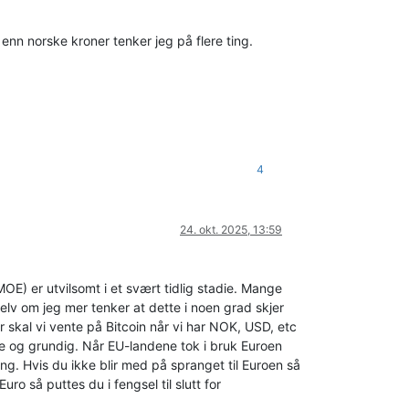
enn norske kroner tenker jeg på flere ting.
4
24. okt. 2025, 13:59
OE) er utvilsomt i et svært tidlig stadie. Mange
v om jeg mer tenker at dette i noen grad skjer
r skal vi vente på Bitcoin når vi har NOK, USD, etc
e og grundig. Når EU-landene tok i bruk Euroen
ng. Hvis du ikke blir med på spranget til Euroen så
ro så puttes du i fengsel til slutt for