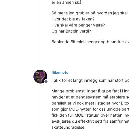
er en annen skål.
Så mens jeg grubler på hvordan jeg skal f
Hvor det ble av faxen?
Hva skal våre penger være?
Og har Bitcoin verdi?
Bablende Bitcointilhenger og beundrer av
Nikomoto
Takk for et langt innlegg som har stort p
Frakoblet
Mange problemstillinger å gripe fatt i i 
hevder at et pengesystem må etablere se
parallelt er vi nok mest i stadiet hvor B
som gjør MOE-nytten for oss umiddelbart
fikk den full MOE "status" over natten, 
avskjæres du effektivt sett fra samfunnet.
skatteundragelse.