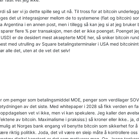
di så ser vi jo dette spille seg ut nå. Til tross for at bitcoin underle
es det ut integrasjoner mellom de to systemene (fiat og bitcoin) som
ra Argentina i en annen post, men i tillegg så kan jeg si at jeg bruke
 sparer flere % per transaksjon, men det er ikke poenget. Poenget jeg 
g USD) er de desidert mest aksepterte MOE her, så sniker bitcoin rundt
nest med utrulling av Square betalingsterminaler i USA med bitcoini
ør alle det, uten at de vet det selv!
nakker om pemger som betalingsmiddel MOE, penger som verdilager S
se betydningen av det siste. Med whitepaper i 2028 så fikk verden en f
ppdagelsen vet vi ikke, men vi kan spekulere. Jeg kaller den øvelse
fektene av bitcoin. Maximalisme i praksiss:) så kroner eller ikke.. ja,
 mulig at Norges bank engang vil benytte bitcoin som sikkerhet for å s
ære riktig politikk. Joda, det vil være en sleip måte å kontrollere os
netær digital konstant er det som motiverer meg. Og.. laang tanker