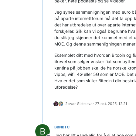
bøker, høre podkasts og se videoer.
Jeg synes sammenligningen med euro både 
på aparte internettforum må det ta opp ka
det har utbredelse ut over aparte interne
forskjeller. Slik kan vi også begrunne hva
du slik jeg skjønner det kommet med et u
MOE. Og denne sammenligningen mener jeg
Eksemplet ditt med hvordan Bitcoin og fi
likevel som selger ønsker fiat som byttemid
kantina på jobben skal de ha norske kroner
vipps, wifi, 4G eller 5G som er MOE. Det 
Hva er det som skiller Bitcoin i din beskr
utbredelse?
2 svar
Siste svar
27. okt. 2025, 12:21
BBNBTC
B
Jeg har litt vanskelig for å si at noe so