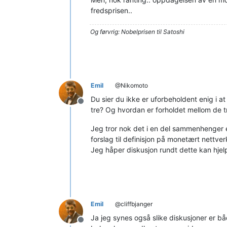
fredsprisen..
Og førvrig: Nobelprisen til Satoshi
Emil
@Nikomoto
Du sier du ikke er uforbeholdent enig i 
Frakoblet
tre? Og hvordan er forholdet mellom de t
Jeg tror nok det i en del sammenhenger e
forslag til definisjon på monetært nettver
Jeg håper diskusjon rundt dette kan hjel
Emil
@cliffbjanger
Ja jeg synes også slike diskusjoner er b
Frakoblet