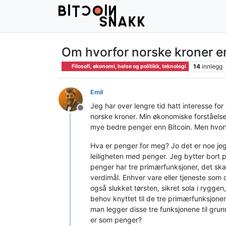
Om hvorfor norske kroner er
14
innlegg
Filosofi, økonomi, helse og politikk, teknologi
Emil
Jeg har over lengre tid hatt interesse for
Frakoblet
norske kroner. Min økonomiske forståelse
mye bedre penger enn Bitcoin. Men hvorf
Hva er penger for meg? Jo det er noe jeg
leiligheten med penger. Jeg bytter bort pe
penger har tre primærfunksjoner, det ska
verdimål. Enhver vare eller tjeneste som 
også slukket tørsten, sikret sola i rygge
behov knyttet til de tre primærfunksjon
man legger disse tre funksjonene til gru
er som penger?