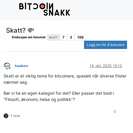
Skatt? 💸
7
3
196
Diskusjon om forumet
SKATT
Logg inn for å besvare
haakon
14. okt. 2025, 15:13
Frakoblet
Skatt er et viktig tema for bitcoinere, spesielt når diverse frister
nærmer seg.
Bør vi ha en egen kategori for det? Eller passer det best i
"Filosofi, økonomi, helse og politikk"?
0
1 svar