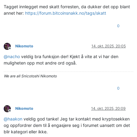
Frakoblet
Tagget innlegget med skatt forresten, da dukker det opp blant
annet her:
https://forum.bitcoinsnakk.no/tags/skatt
0
Nikomoto
14. okt. 2025, 20:05
Frakoblet
@
nacho
veldig bra funksjon der! Kjekt å vite at vi har den
muligheten opp mot andre ord også.
We are all Snicotoshi Nikomoto
0
Nikomoto
14. okt. 2025, 20:09
Frakoblet
@
haakon
veldig god tanke! Jeg tar kontakt med kryptosekken
og oppfordrer dem til å engasjere seg i forumet uansett om det
blir kategori eller ikke.