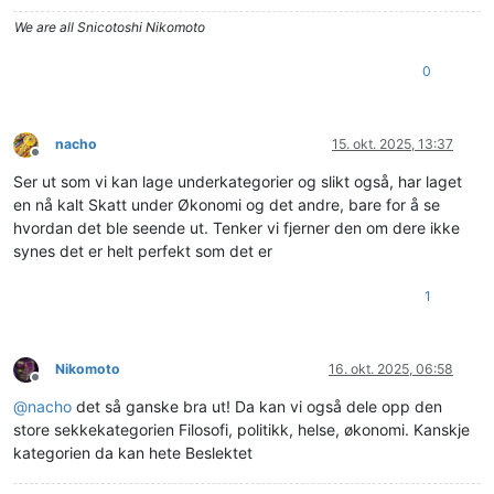
We are all Snicotoshi Nikomoto
0
nacho
15. okt. 2025, 13:37
Frakoblet
Ser ut som vi kan lage underkategorier og slikt også, har laget
en nå kalt Skatt under Økonomi og det andre, bare for å se
hvordan det ble seende ut. Tenker vi fjerner den om dere ikke
synes det er helt perfekt som det er
1
Nikomoto
16. okt. 2025, 06:58
Frakoblet
@
nacho
det så ganske bra ut! Da kan vi også dele opp den
store sekkekategorien Filosofi, politikk, helse, økonomi. Kanskje
kategorien da kan hete Beslektet