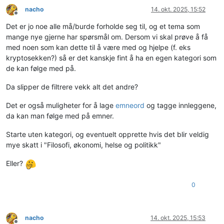
nacho
14. okt. 2025, 15:52
Frakoblet
Det er jo noe alle må/burde forholde seg til, og et tema som
mange nye gjerne har spørsmål om. Dersom vi skal prøve å få
med noen som kan dette til å være med og hjelpe (f. eks
kryptosekken?) så er det kanskje fint å ha en egen kategori som
de kan følge med på.
Da slipper de filtrere vekk alt det andre?
Det er også muligheter for å lage
emneord
og tagge innleggene,
da kan man følge med på emner.
Starte uten kategori, og eventuelt opprette hvis det blir veldig
mye skatt i "Filosofi, økonomi, helse og politikk"
Eller?
0
nacho
14. okt. 2025, 15:53