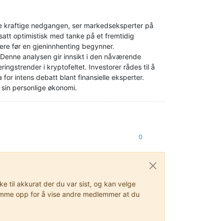
nne kraftige nedgangen, ser markedseksperter på
satt optimistisk med tanke på et fremtidig
igere før en gjeninnhenting begynner.
. Denne analysen gir innsikt i den nåværende
ngstrender i kryptofeltet. Investorer rådes til å
a for intens debatt blant finansielle eksperter.
r sin personlige økonomi.
0
 til akkurat der du var sist, og kan velge
stemme opp for å vise andre medlemmer at du