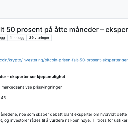
alt 50 prosent på åtte måneder – ekspe
egg
1
innlegg
39
visninger
tcoin/krypto/investering/bitcoin-prisen-falt-50-prosent-eksperter-s
eder – eksperter ser kjøpsmulighet
ng markedsanalyse prissvingninger
: 45
 månedene, noe som skaper debatt blant eksperter om hvorvidt dette er
, og investorer rådes til å vurdere risikoen nøye. Til tross for usikke