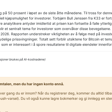
 på 50 prosent i løpet av de siste åtte månedene. Til tross for de
l kjøpsmulighet for investorer. Torbjørn Bull Jenssen fra K33 er fort
 analytikere antyder imidlertid at prisen kan fortsette å falle ytterl
blir et sentralt tema for investorer som overvåker disse bevegelsene
2026. Rapporten understreker viktigheten av å følge med på investeri
ydelige prissvingninger. Totalt sett forblir utsiktene for Bitcoin et tem
som er interessert i å spore resultatene til digitale eiendeler innenfo
sjoner brukes på AI-kostnadene)
samtalen, men du har ingen konto ennå.
r gang du er innom? Når du registrerer deg, kommer du alltid tilbake
er push-varsel). Du vil også kunne lagre bokmerker og gi innlegg en 