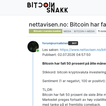
nettavisen.no: Bitcoin har f
1
innl
Bitcoin i norske medier
MEDIA
BITCOIN-I-MEDIA
forumjournalisten
BOT
Les saken:
https://www.nettavisen.no/bi
Tilkoblet
Publisert: 02.07.2026 04:57:50
Bitcoin har falt 50 prosent på åtte mån
Stikkord: bitcoin kryptovaluta investeri
Sentiment (1 er negativt, 100 er positivt)
TL;DR:
Bitcoin har falt 50 prosent de siste åtte
Markedet preges fortsatt av høy volatilitet
med tanke på et fremtidig comeback.