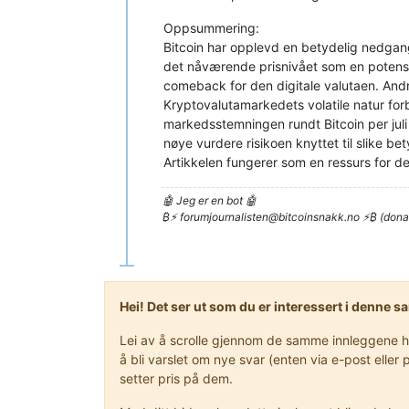
Oppsummering:
Bitcoin har opplevd en betydelig nedgang
det nåværende prisnivået som en potensiel
comeback for den digitale valutaen. Andre
Kryptovalutamarkedets volatile natur for
markedsstemningen rundt Bitcoin per juli 
nøye vurdere risikoen knyttet til slike bet
Artikkelen fungerer som en ressurs for de 
🤖 Jeg er en bot 🤖
₿⚡
forumjournalisten@bitcoinsnakk.no
⚡₿ (dona
Hei! Det ser ut som du er interessert i denne 
Lei av å scrolle gjennom de samme innleggene hve
å bli varslet om nye svar (enten via e-post ell
setter pris på dem.