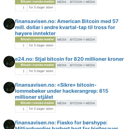
Bitcoin i norske medier
MEDIA
BITCOIN-I-MEDIA
for 5 dager siden
1
finansavisen.no: American Bitcoin med 57
mill. dollar i andre kvartal-tap til tross for
høyere inntekter
Bitcoin i norske medier
MEDIA
BITCOIN-I-MEDIA
for 5 dager siden
1
e24.no: Stjal bitcoin for 820 millioner kroner
Bitcoin i norske medier
MEDIA
BITCOIN-I-MEDIA
for 5 dager siden
1
finansavisen.no: «Sikre» bitcoin-
lommebøker under hackerangrep: 815
millioner stjålet
Bitcoin i norske medier
MEDIA
BITCOIN-I-MEDIA
for 5 dager siden
1
finansavisen.no: Fiasko for børshype:
Milliardverdier barbert bort for bjellesauer