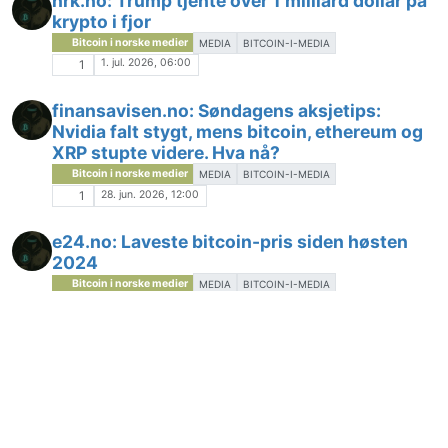
nrk.no: Trump tjente over 1 milliard dollar på
krypto i fjor
Bitcoin i norske medier
MEDIA
BITCOIN-I-MEDIA
1. jul. 2026, 06:00
1
finansavisen.no: Søndagens aksjetips:
Nvidia falt stygt, mens bitcoin, ethereum og
XRP stupte videre. Hva nå?
Bitcoin i norske medier
MEDIA
BITCOIN-I-MEDIA
28. jun. 2026, 12:00
1
e24.no: Laveste bitcoin-pris siden høsten
2024
Bitcoin i norske medier
MEDIA
BITCOIN-I-MEDIA
26. jun. 2026, 10:00
1
finansavisen.no: Bitcoin ned 52 prosent:
Tradere satser på ytterligere fall
Bitcoin i norske medier
MEDIA
BITCOIN-I-MEDIA
25. jun. 2026, 14:00
1