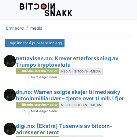
Emneord
media
Logg inn for å publisere innlegg
nettavisen.no: Krever etterforskning av
Trumps kryptovaluta
Bitcoin i norske medier
MEDIA
BITCOIN-I-MEDIA
for 3 dager siden
1
dn.no: Warren solgte aksjer til mediesky
bitcoinmilliardær – tjente over ti mill. i fjor
Bitcoin i norske medier
MEDIA
BITCOIN-I-MEDIA
for 4 dager siden
1
digi.no: [Ekstra] Tusenvis av bitcoin-
adresser er tømt