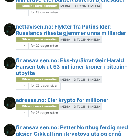
Bitcoin i norske medier
MEDIA
BITCOIN-I-MEDIA
for 19 dager siden
1
nettavisen.no: Flykter fra Putins klør:
Russlands rikeste gjemmer unna milliarder
Bitcoin i norske medier
MEDIA
BITCOIN-I-MEDIA
for 22 dager siden
1
finansavisen.no: Eks-byråkrat Geir Harald
Hansen tok ut 53 millioner kroner i bitcoin-
utbytte
Bitcoin i norske medier
MEDIA
BITCOIN-I-MEDIA
for 23 dager siden
1
adressa.no: Eier krypto for millioner
Bitcoin i norske medier
MEDIA
BITCOIN-I-MEDIA
for 28 dager siden
1
finansavisen.no: Petter Northug ferdig med
aksjer. Gikk all inn i kryptovaluta og er nå