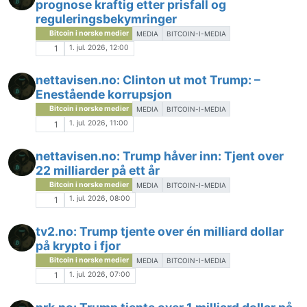
prognose kraftig etter prisfall og
reguleringsbekymringer
Bitcoin i norske medier
MEDIA
BITCOIN-I-MEDIA
1. jul. 2026, 12:00
1
nettavisen.no: Clinton ut mot Trump: –
Enestående korrupsjon
Bitcoin i norske medier
MEDIA
BITCOIN-I-MEDIA
1. jul. 2026, 11:00
1
nettavisen.no: Trump håver inn: Tjent over
22 milliarder på ett år
Bitcoin i norske medier
MEDIA
BITCOIN-I-MEDIA
1. jul. 2026, 08:00
1
tv2.no: Trump tjente over én milliard dollar
på krypto i fjor
Bitcoin i norske medier
MEDIA
BITCOIN-I-MEDIA
1. jul. 2026, 07:00
1