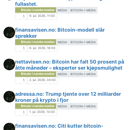
fullastet.
Bitcoin i norske medier
MEDIA
BITCOIN-I-MEDIA
9. jul. 2026, 11:00
1
finansavisen.no: Bitcoin-modell slår
sprekker
Bitcoin i norske medier
MEDIA
BITCOIN-I-MEDIA
6. jul. 2026, 16:00
1
nettavisen.no: Bitcoin har falt 50 prosent på
åtte måneder – eksperter ser kjøpsmulighet
Bitcoin i norske medier
MEDIA
BITCOIN-I-MEDIA
2. jul. 2026, 04:00
1
adressa.no: Trump tjente over 12 milliarder
kroner på krypto i fjor
Bitcoin i norske medier
MEDIA
BITCOIN-I-MEDIA
1. jul. 2026, 13:00
1
finansavisen.no: Citi kutter bitcoin-