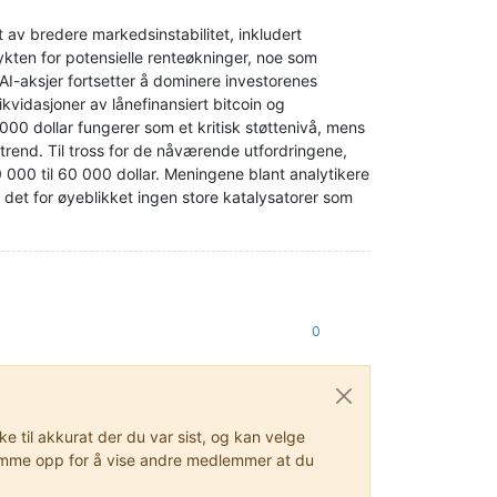
t av bredere markedsinstabilitet, inkludert
rykten for potensielle renteøkninger, noe som
AI-aksjer fortsetter å dominere investorenes
kvidasjoner av lånefinansiert bitcoin og
00 dollar fungerer som et kritisk støttenivå, mens
trend. Til tross for de nåværende utfordringene,
000 til 60 000 dollar. Meningene blant analytikere
r det for øyeblikket ingen store katalysatorer som
0
 til akkurat der du var sist, og kan velge
stemme opp for å vise andre medlemmer at du