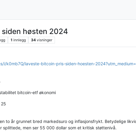
s siden høsten 2024
egg
1
innlegg
34
visninger
ans/i/k0mb7Q/laveste-bitcoin-pris-siden-hoesten-2024?utm_medium=
4
tabilitet bitcoin-etf økonomi
: 25
nesten to år grunnet bred markedsuro og inflasjonsfrykt. Betydelige li
splittede, men ser 55 000 dollar som et kritisk støttenivå.