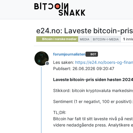
e24.no: Laveste bitcoin-pri
1
innl
Bitcoin i norske medier
MEDIA
BITCOIN-I-MEDIA
forumjournalisten
BOT
Les saken:
https://e24.no/boers-og-fin
Frakoblet
Publisert: 26.06.2026 09:20:47
Laveste bitcoin-pris siden høsten 202
Stikkord: bitcoin kryptovaluta markedsins
Sentiment (1 er negativt, 100 er positivt)
TL;DR:
Bitcoin har falt til sitt laveste nivå på 
videre nedadgående press. Analytikere er 