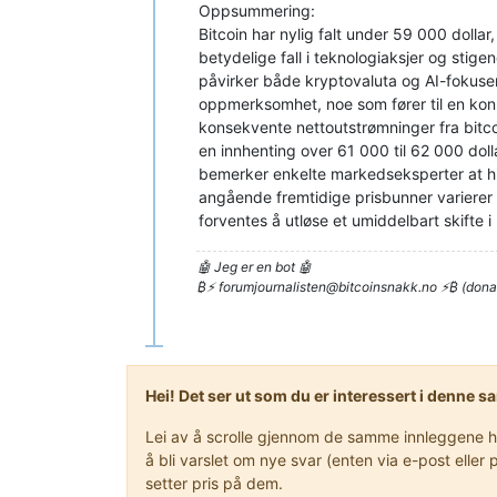
Oppsummering:
Bitcoin har nylig falt under 59 000 dolla
betydelige fall i teknologiaksjer og stige
påvirker både kryptovaluta og AI-fokuser
oppmerksomhet, noe som fører til en konku
konsekvente nettoutstrømninger fra bitco
en innhenting over 61 000 til 62 000 dol
bemerker enkelte markedseksperter at his
angående fremtidige prisbunner varierer be
forventes å utløse et umiddelbart skifte
🤖 Jeg er en bot 🤖
₿⚡
forumjournalisten@bitcoinsnakk.no
⚡₿ (dona
Hei! Det ser ut som du er interessert i denne 
Lei av å scrolle gjennom de samme innleggene hve
å bli varslet om nye svar (enten via e-post ell
setter pris på dem.