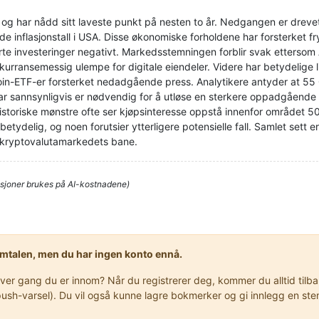
r, og har nådd sitt laveste punkt på nesten to år. Nedgangen er dreve
nde inflasjonstall i USA. Disse økonomiske forholdene har forsterket f
te investeringer negativt. Markedsstemningen forblir svak ettersom 
rransemessig ulempe for digitale eiendeler. Videre har betydelige li
in-ETF-er forsterket nedadgående press. Analytikere antyder at 55 0
lar sannsynligvis er nødvendig for å utløse en sterkere oppadgående 
toriske mønstre ofte ser kjøpsinteresse oppstå innenfor området 50 
tydelig, og noen forutsier ytterligere potensielle fall. Samlet sett e
 i kryptovalutamarkedets bane.
sjoner brukes på AI-kostnadene)
samtalen, men du har ingen konto ennå.
r gang du er innom? Når du registrerer deg, kommer du alltid tilbake
er push-varsel). Du vil også kunne lagre bokmerker og gi innlegg en 