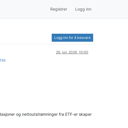
Registrer
Logg inn
Logg inn for å besvare
26. jun. 2026, 10:00
rss
kvidasjoner og nettoutstrømninger fra ETF-er skaper