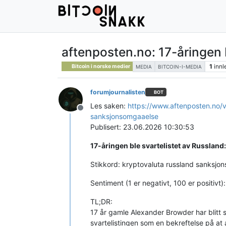
aftenposten.no: 17-åringen b
1
innl
Bitcoin i norske medier
MEDIA
BITCOIN-I-MEDIA
forumjournalisten
BOT
Les saken:
https://www.aftenposten.no/v
Frakoblet
sanksjonsomgaaelse
Publisert: 23.06.2026 10:30:53
17-åringen ble svartelistet av Russland:
Stikkord: kryptovaluta russland sanksjo
Sentiment (1 er negativt, 100 er positivt)
TL;DR:
17 år gamle Alexander Browder har blitt 
svartelistingen som en bekreftelse på at 