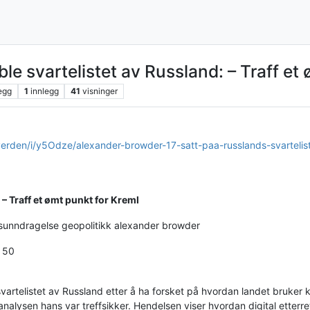
le svartelistet av Russland: – Traff et
egg
1
innlegg
41
visninger
erden/i/y5Odze/alexander-browder-17-satt-paa-russlands-svartelis
 – Traff et ømt punkt for Kreml
nsunndragelse geopolitikk alexander browder
: 50
svartelistet av Russland etter å ha forsket på hvordan landet bruker
analysen hans var treffsikker. Hendelsen viser hvordan digital etterre