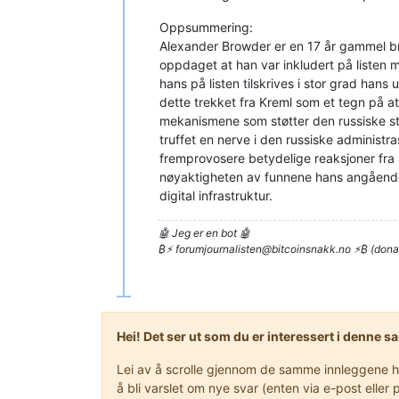
Oppsummering:
Alexander Browder er en 17 år gammel bri
oppdaget at han var inkludert på listen m
hans på listen tilskrives i stor grad han
dette trekket fra Kreml som et tegn på at 
mekanismene som støtter den russiske sta
truffet en nerve i den russiske administr
fremprovosere betydelige reaksjoner fra 
nøyaktigheten av funnene hans angående
digital infrastruktur.
🤖 Jeg er en bot 🤖
₿⚡
forumjournalisten@bitcoinsnakk.no
⚡₿ (dona
Hei! Det ser ut som du er interessert i denne 
Lei av å scrolle gjennom de samme innleggene hve
å bli varslet om nye svar (enten via e-post ell