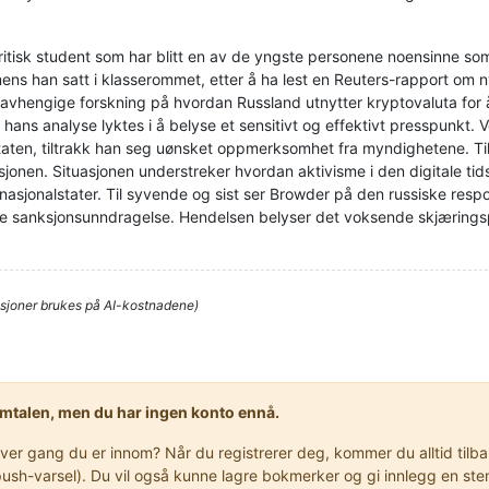
tisk student som har blitt en av de yngste personene noensinne som 
ens han satt i klasserommet, etter å ha lest en Reuters-rapport om n
s uavhengige forskning på hvordan Russland utnytter kryptovaluta for
hans analyse lyktes i å belyse et sensitivt og effektivt presspunkt. V
ten, tiltrakk han seg uønsket oppmerksomhet fra myndighetene. Til t
asjonen. Situasjonen understreker hvordan aktivisme i den digitale ti
nasjonalstater. Til syvende og sist ser Browder på den russiske res
 sanksjonsunndragelse. Hendelsen belyser det voksende skjæringspu
sjoner brukes på AI-kostnadene)
samtalen, men du har ingen konto ennå.
r gang du er innom? Når du registrerer deg, kommer du alltid tilbake
er push-varsel). Du vil også kunne lagre bokmerker og gi innlegg en 