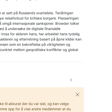
er satt på Russlands svarteliste. Tenåringen
ye reiseforbud for britiske borgere. Plasseringen
 å omgå internasjonale sanksjoner. Browder tolker
ed å undersøke de digitale finansielle
ross for alderen hans, har arbeidet hans tydelig
dsalderen og etterretning basert på åpne kilder kan
ponsen som en bekreftelse på viktigheten og
nktet mellom geopolitiske konflikter og global
0
 til akkurat der du var sist, og kan velge
stemme opp for å vise andre medlemmer at du