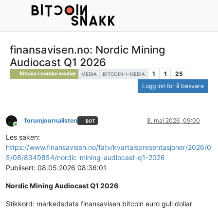
finansavisen.no: Nordic Mining
Audiocast Q1 2026
1
1
25
Bitcoin i norske medier
MEDIA
BITCOIN-I-MEDIA
Logg inn for å besvare
forumjournalisten
8. mai 2026, 09:00
BOT
Tilkoblet
Les saken:
https://www.finansavisen.no/fatv/kvartalspresentasjoner/2026/0
5/08/8349854/nordic-mining-audiocast-q1-2026
Publisert: 08.05.2026 08:36:01
Nordic Mining Audiocast Q1 2026
Stikkord: markedsdata finansavisen bitcoin euro gull dollar