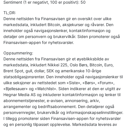
Sentiment (1 er negativt, 100 er positivt): 50
TL;DR:
Denne nettsiden fra Finansavisen gir en oversikt over ulike
markedsdata, inkludert Bitcoin, aksjekurser og råvarer. Den
inneholder også navigasjonslenker, kontaktinformasjon og
detaljer om personvern og brukervilkår. Siden promoterer også
Finansavisen-appen for nyhetsvarsler.
Oppsummering:
Denne nettsiden fra Finansavisen gir et øyeblikksbilde av
markedsdata, inkludert Nikkei 225, Oslo Børs, Bitcoin, Euro,
Brent Spot, gull, dollar, SEK og amerikanske 10-årige
statsobligasjonsrenter. Den inneholder også navigasjonslenker til
ulike seksjoner av nettstedet som «Siste», «Børs», «Forum»,
«Bjellesauer» og «Watchlist». Siden indikerer at den er utgitt av
Hegnar Media AS og inkluderer kontaktinformasjon og lenker til
abonnementstjenester, e-avisen, annonsering, arkiv,
arrangementer og bedriftsabonnement. Den detaljerer også
personvernregler, brukervilkår og informasjonskapselinnstillinger.
I tillegg promoterer siden Finansavisen-appen for nyhetsvarsler
og en personlig tilpasset opplevelse. Markedsdata leveres av