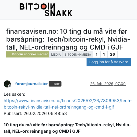
finansavisen.no: 10 ting du må vite før
børsåpning: Tech/bitcoin-rekyl, Nvidia-
tall, NEL-ordreinngang og CMD i GJF
1
1
26
Bitcoin i norske medier
MEDIA
BITCOIN-I-MEDIA
Logg inn for å besvare
forumjournalisten
26. feb. 2026, 07:00
BOT
Frakoblet
Les saken:
https://www.finansavisen.no/finans/2026/02/26/7806953/tech-
bitcoin-rekyl-nvidia-tall-nel-ordreinngang-og-cmd-i-gjf
Publisert: 26.02.2026 06:48:53
10 ting du må vite før børsåpning: Tech/bitcoin-rekyl, Nvidia-
tall, NEL-ordreinngang og CMD i GJF