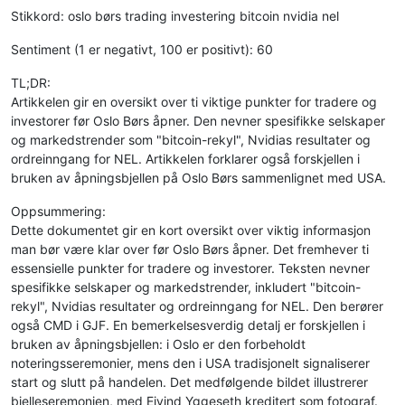
Stikkord: oslo børs trading investering bitcoin nvidia nel
Sentiment (1 er negativt, 100 er positivt): 60
TL;DR:
Artikkelen gir en oversikt over ti viktige punkter for tradere og
investorer før Oslo Børs åpner. Den nevner spesifikke selskaper
og markedstrender som "bitcoin-rekyl", Nvidias resultater og
ordreinngang for NEL. Artikkelen forklarer også forskjellen i
bruken av åpningsbjellen på Oslo Børs sammenlignet med USA.
Oppsummering:
Dette dokumentet gir en kort oversikt over viktig informasjon
man bør være klar over før Oslo Børs åpner. Det fremhever ti
essensielle punkter for tradere og investorer. Teksten nevner
spesifikke selskaper og markedstrender, inkludert "bitcoin-
rekyl", Nvidias resultater og ordreinngang for NEL. Den berører
også CMD i GJF. En bemerkelsesverdig detalj er forskjellen i
bruken av åpningsbjellen: i Oslo er den forbeholdt
noteringsseremonier, mens den i USA tradisjonelt signaliserer
start og slutt på handelen. Det medfølgende bildet illustrerer
bjelleseremonien, med Eivind Yggeseth kreditert som fotograf.