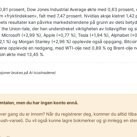
81 prosent, Dow Jones Industrial Average økte med 0,63 prosent,
 «fryktindeksen», falt med 7,47 prosent. Nvidias aksje klatret 1,42 p
pets resultater kan påvirke markedstrendene på grunn av dets betydeli
he Union-tale, der han understreket viktigheten av tollavgifter og sig
rt Microsoft (+2,99 %), Apple (+0,77 %), Tesla (+1,94 %), Alphabet (+
,1 %) og Morgan Stanley (+2,96 %) opplevde også oppgang. Bitcoin
sene opplevde en nedgang, med WTI-olje ned 0,89 % og Brent-olje ne
coin økte med 13,45 %.
sjoner brukes på AI-kostnadene)
samtalen, men du har ingen konto ennå.
r gang du er innom? Når du registrerer deg, kommer du alltid tilbake
er push-varsel). Du vil også kunne lagre bokmerker og gi innlegg en 