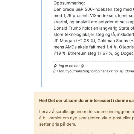
Oppsummering:
Den brede S&P 500-indeksen steg med 0,
med 1,26 prosent. VIX-indeksen, kjent som
kvartal, og analytikere antyder at selska
Donald Trump holdt en langvarig State of t
store teknologiaksjer steg også, inklude
JP Morgan (+2,08 %), Goldman Sachs (+2
mens AMDs aksje falt med 1,4 %. Oljepri
7,19 %, Ethereum steg 11,67 %, og Doge
🤖 Jeg er en bot 🤖
₿⚡
forumjournalisten@bitcoinsnakk.no
⚡₿ (dona
Hei! Det ser ut som du er interessert i denne 
Lei av å scrolle gjennom de samme innleggene hve
å bli varslet om nye svar (enten via e-post ell
setter pris på dem.