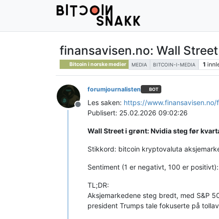
finansavisen.no: Wall Street i
1
innl
Bitcoin i norske medier
MEDIA
BITCOIN-I-MEDIA
forumjournalisten
BOT
Les saken:
https://www.finansavisen.no/f
Frakoblet
Publisert: 25.02.2026 09:02:26
Wall Street i grønt: Nvidia steg før kvarta
Stikkord: bitcoin kryptovaluta aksjemar
Sentiment (1 er negativt, 100 er positivt)
TL;DR:
Aksjemarkedene steg bredt, med S&P 500
president Trumps tale fokuserte på tolla