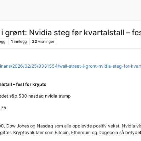
 grønt: Nvidia steg før kvartalstall – fe
egg
1
innlegg
22
visninger
inans/2026/02/25/8331554/wall-street-i-gront-nvidia-steg-for-kvarta
lstall – fest for krypto
kedet s&p 500 nasdaq nvidia trump
: 75
, Dow Jones og Nasdaq som alle opplevde positiv vekst. Nvidia vis
vgifter. Kryptovalutaer som Bitcoin, Ethereum og Dogecoin så betydeli