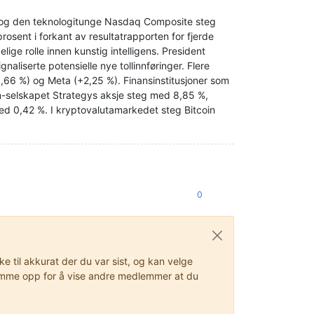
 og den teknologitunge Nasdaq Composite steg
rosent i forkant av resultatrapporten for fjerde
ge rolle innen kunstig intelligens. President
naliserte potensielle nye tollinnføringer. Flere
0,66 %) og Meta (+2,25 %). Finansinstitusjoner som
-selskapet Strategys aksje steg med 8,85 %,
d 0,42 %. I kryptovalutamarkedet steg Bitcoin
0
 til akkurat der du var sist, og kan velge
stemme opp for å vise andre medlemmer at du