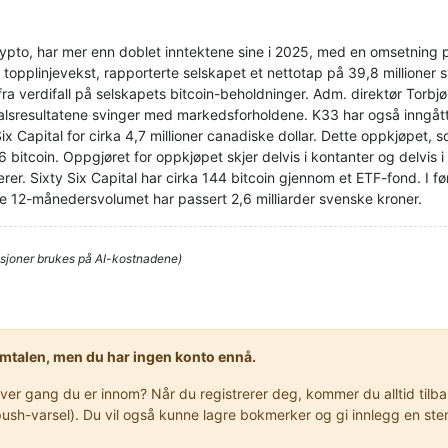
ypto, har mer enn doblet inntektene sine i 2025, med en omsetning p
erk topplinjevekst, rapporterte selskapet et nettotap på 39,8 millioner 
 fra verdifall på selskapets bitcoin-beholdninger. Adm. direktør Torbj
talsresultatene svinger med markedsforholdene. K33 har også inngått
x Capital for cirka 4,7 millioner canadiske dollar. Dette oppkjøpet, som
6 bitcoin. Oppgjøret for oppkjøpet skjer delvis i kontanter og delvis
rer. Sixty Six Capital har cirka 144 bitcoin gjennom et ETF-fond. I 
nde 12-månedersvolumet har passert 2,6 milliarder svenske kroner.
sjoner brukes på AI-kostnadene)
samtalen, men du har ingen konto ennå.
r gang du er innom? Når du registrerer deg, kommer du alltid tilbake
er push-varsel). Du vil også kunne lagre bokmerker og gi innlegg en 