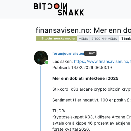
finansavisen.no: Mer enn do
1
innl
Bitcoin i norske medier
MEDIA
BITCOIN-I-MEDIA
forumjournalisten
BOT
Les saken:
https://www.finansavisen.no
Tilkoblet
Publisert: 16.02.2026 06:53:19
Mer enn doblet inntektene i 2025
Stikkord: k33 arcane crypto bitcoin kryp
Sentiment (1 er negativt, 100 er positivt)
TL;DR:
Kryptoselskapet K33, tidligere Arcane Cry
avtale om å kjøpe 46 prosent av aksjene i
første kvartal 2026.