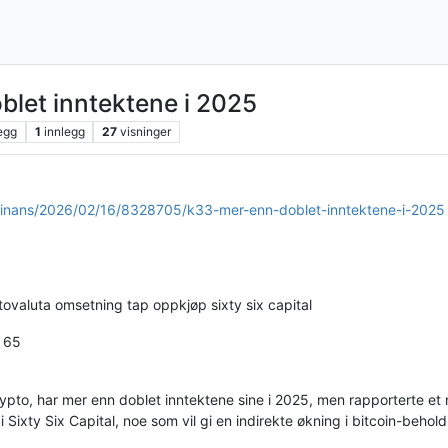
blet inntektene i 2025
egg
1
innlegg
27
visninger
/finans/2026/02/16/8328705/k33-mer-enn-doblet-inntektene-i-2025
tovaluta omsetning tap oppkjøp sixty six capital
: 65
pto, har mer enn doblet inntektene sine i 2025, men rapporterte et ne
 Sixty Six Capital, noe som vil gi en indirekte økning i bitcoin-beho