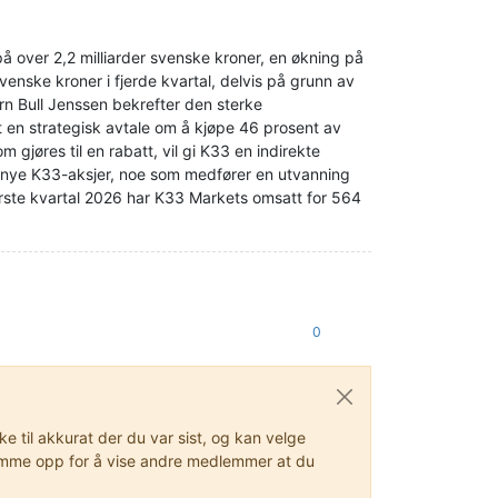
å over 2,2 milliarder svenske kroner, en økning på
svenske kroner i fjerde kvartal, delvis på grunn av
ørn Bull Jenssen bekrefter den sterke
 en strategisk avtale om å kjøpe 46 prosent av
 gjøres til en rabatt, vil gi K33 en indirekte
 i nye K33-aksjer, noe som medfører en utvanning
første kvartal 2026 har K33 Markets omsatt for 564
0
 til akkurat der du var sist, og kan velge
stemme opp for å vise andre medlemmer at du