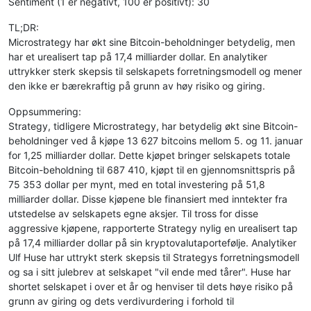
Sentiment (1 er negativt, 100 er positivt): 30
TL;DR:
Microstrategy har økt sine Bitcoin-beholdninger betydelig, men
har et urealisert tap på 17,4 milliarder dollar. En analytiker
uttrykker sterk skepsis til selskapets forretningsmodell og mener
den ikke er bærekraftig på grunn av høy risiko og giring.
Oppsummering:
Strategy, tidligere Microstrategy, har betydelig økt sine Bitcoin-
beholdninger ved å kjøpe 13 627 bitcoins mellom 5. og 11. januar
for 1,25 milliarder dollar. Dette kjøpet bringer selskapets totale
Bitcoin-beholdning til 687 410, kjøpt til en gjennomsnittspris på
75 353 dollar per mynt, med en total investering på 51,8
milliarder dollar. Disse kjøpene ble finansiert med inntekter fra
utstedelse av selskapets egne aksjer. Til tross for disse
aggressive kjøpene, rapporterte Strategy nylig en urealisert tap
på 17,4 milliarder dollar på sin kryptovalutaportefølje. Analytiker
Ulf Huse har uttrykt sterk skepsis til Strategys forretningsmodell
og sa i sitt julebrev at selskapet "vil ende med tårer". Huse har
shortet selskapet i over et år og henviser til dets høye risiko på
grunn av giring og dets verdivurdering i forhold til