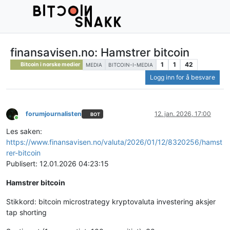
finansavisen.no: Hamstrer bitcoin
1
1
42
Bitcoin i norske medier
MEDIA
BITCOIN-I-MEDIA
Logg inn for å besvare
forumjournalisten
12. jan. 2026, 17:00
BOT
Tilkoblet
Les saken:
https://www.finansavisen.no/valuta/2026/01/12/8320256/hamst
rer-bitcoin
Publisert: 12.01.2026 04:23:15
Hamstrer bitcoin
Stikkord: bitcoin microstrategy kryptovaluta investering aksjer
tap shorting