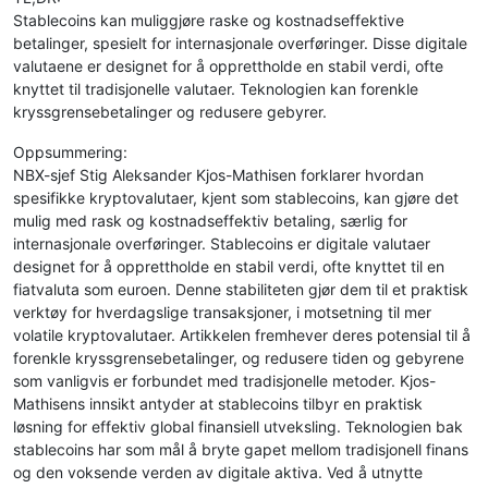
Stablecoins kan muliggjøre raske og kostnadseffektive
betalinger, spesielt for internasjonale overføringer. Disse digitale
valutaene er designet for å opprettholde en stabil verdi, ofte
knyttet til tradisjonelle valutaer. Teknologien kan forenkle
kryssgrensebetalinger og redusere gebyrer.
Oppsummering:
NBX-sjef Stig Aleksander Kjos-Mathisen forklarer hvordan
spesifikke kryptovalutaer, kjent som stablecoins, kan gjøre det
mulig med rask og kostnadseffektiv betaling, særlig for
internasjonale overføringer. Stablecoins er digitale valutaer
designet for å opprettholde en stabil verdi, ofte knyttet til en
fiatvaluta som euroen. Denne stabiliteten gjør dem til et praktisk
verktøy for hverdagslige transaksjoner, i motsetning til mer
volatile kryptovalutaer. Artikkelen fremhever deres potensial til å
forenkle kryssgrensebetalinger, og redusere tiden og gebyrene
som vanligvis er forbundet med tradisjonelle metoder. Kjos-
Mathisens innsikt antyder at stablecoins tilbyr en praktisk
løsning for effektiv global finansiell utveksling. Teknologien bak
stablecoins har som mål å bryte gapet mellom tradisjonell finans
og den voksende verden av digitale aktiva. Ved å utnytte