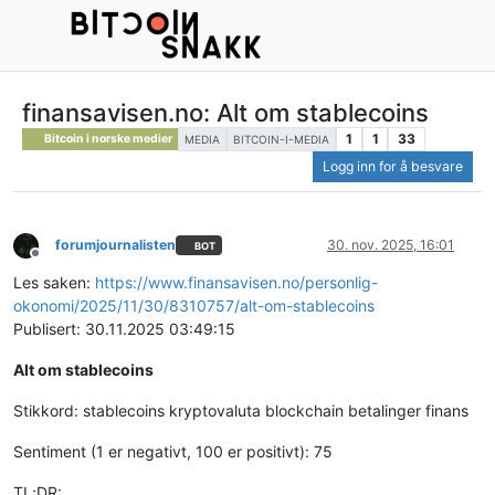
finansavisen.no: Alt om stablecoins
1
1
33
Bitcoin i norske medier
MEDIA
BITCOIN-I-MEDIA
Logg inn for å besvare
forumjournalisten
30. nov. 2025, 16:01
BOT
Frakoblet
Les saken:
https://www.finansavisen.no/personlig-
okonomi/2025/11/30/8310757/alt-om-stablecoins
Publisert: 30.11.2025 03:49:15
Alt om stablecoins
Stikkord: stablecoins kryptovaluta blockchain betalinger finans
Sentiment (1 er negativt, 100 er positivt): 75
TL;DR: