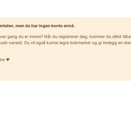
samtalen, men du har ingen konto ennå.
r gang du er innom? Når du registrerer deg, kommer du alltid tilbake
er push-varsel). Du vil også kunne lagre bokmerker og gi innlegg en 
dre 💗