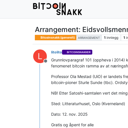
Arrangement: Eidsvollsmenne
1
innlegg
1
i
Bitcoinsnakk (generelt)
ARRANGEMENT
litolito
BITCOINSNAKKER
L
Grunnlovparagraf 101 (oppheva i 2014) kn
Frakoblet
fenomenet bitcoin ramma av at næringsfr
Professor Ola Mestad (UiO) er landets fr
bitcoin-pioner Sturle Sunde (tbc). Ordstyr
NB! Etter Satoshi-samtalen vert det mingl
Sted: Litteraturhuset, Oslo (Kverneland)
Dato: 12. nov. 2025
Gratis og åpent for alle