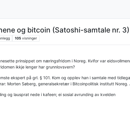
ne og bitcoin (Satoshi-samtale nr. 3)
nnlegg
105
visninger
esette prinsippet om næringsfridom i Noreg. Kvifor var eidsvollmenn
idomen ikkje lenger har grunnlovsvern?
emste ekspert på grl. § 101. Kom og opplev han i samtale med tidlega
ar: Morten Søberg, generalsekretær i Bitcoinpolitisk institutt Noreg. 
ing og lausprat nede i kafeen; ei sosial avrunding av kvelden