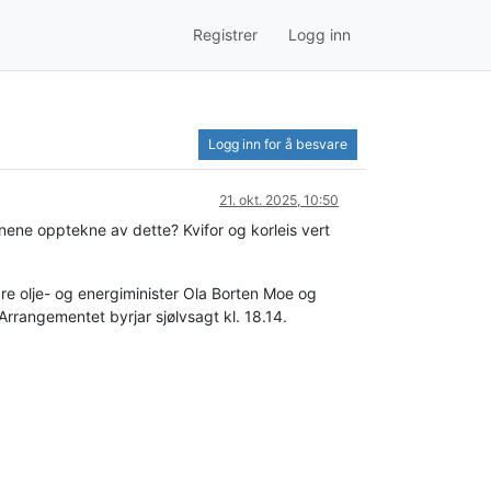
Registrer
Logg inn
Logg inn for å besvare
21. okt. 2025, 10:50
ene opptekne av dette? Kvifor og korleis vert
re olje- og energiminister Ola Borten Moe og
Arrangementet byrjar sjølvsagt kl. 18.14.